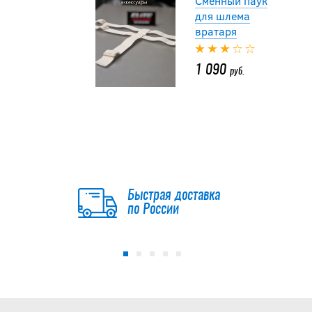
Сменный паук
для шлема
вратаря
1 090
руб.
Насадка ХОРС
вратаря SR для
клюшки
1 190
Быстрая доставка
руб.
по России
Сменный паук
для шлема
вратаря