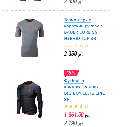
2 690
руб.
Термо-верх с
коротким рукавом
BAUER CORE SS
HYBRID TOP SR
2 350
руб.
-15 %
Футболка
компрессионная
BIG BOY ELITE LINE
SR
1 861.50
руб.
2 190
руб.