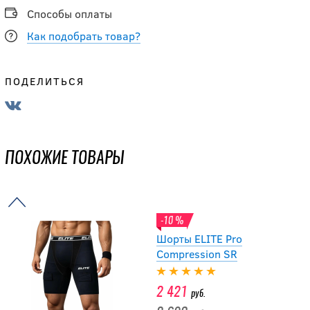
2 350
руб.
Способы оплаты
Как подобрать товар?
-15 %
Футболка
ПОДЕЛИТЬСЯ
компрессионная
BIG BOY ELITE LINE
SR
ПОХОЖИЕ ТОВАРЫ
1 861.50
руб.
2 190
руб.
-10 %
Шорты ELITE Pro
Compression SR
2 421
руб.