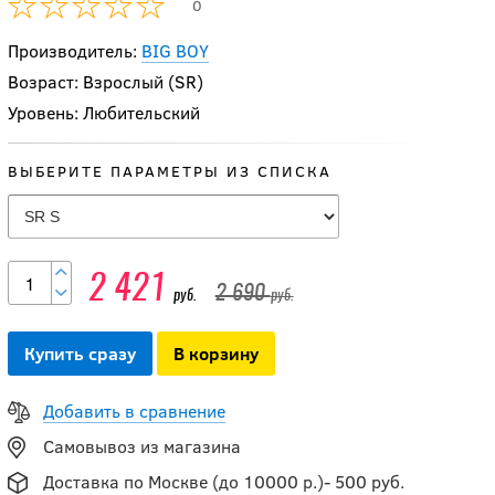
0
Производитель:
BIG BOY
Возраст: Взрослый (SR)
Уровень: Любительский
-10 %
ВЫБЕРИТЕ ПАРАМЕТРЫ ИЗ СПИСКА
Шорты ELITE Pro
Compression SR
2 421
руб.
2 421
2 690
руб.
руб.
2 690
руб.
Купить сразу
В корзину
Термо-верх с
коротким рукавом
Добавить в сравнение
BAUER CORE SS
Самовывоз из магазина
HYBRID TOP SR
Доставка по Москве (до 10000 р.)- 500 руб.