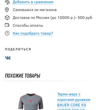
Добавить в сравнение
Comfort Line с
Самовывоз из магазина
защитой паха SR
Доставка по Москве (до 10000 р.)- 500 руб.
2 421
2 690
Способы оплаты
руб.
руб.
Как подобрать товар?
-15 %
Футболка
ПОДЕЛИТЬСЯ
компрессионная BIG
BOY ELITE LINE SR
1 861.50
руб.
ПОХОЖИЕ ТОВАРЫ
2 190
руб.
Термо-верх с
коротким рукавом
BAUER CORE SS