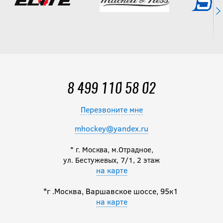
-15 %
Футболка
компрессионная BIG
BOY ELITE LINE SR
1 861.50
руб.
2 190
8 499 110 58 02
руб.
Перезвоните мне
mhockey@yandex.ru
* г. Москва, м.Отрадное,
ул. Бестужевых, 7/1, 2 этаж
на карте
*г .Москва, Варшавское шоссе, 95к1
на карте