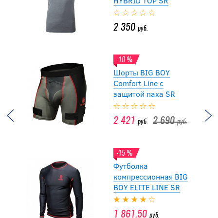
HYBRID TOP SR
2 350
руб.
-10 %
Шорты BIG BOY
Comfort Line с
защитой паха SR
2 421
2 690
руб.
руб.
-15 %
Футболка
компрессионная BIG
BOY ELITE LINE SR
1 861.50
руб.