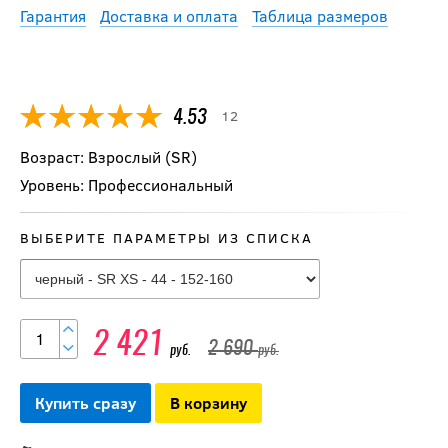
Гарантия
Доставка и оплата
Таблица размеров
12
4.53
Возраст: Взрослый (SR)
Уровень: Профессиональный
Термо-верх с
ВЫБЕРИТЕ ПАРАМЕТРЫ ИЗ СПИСКА
коротким рукавом
BAUER CORE SS
HYBRID TOP SR
2 421
2 690
2 350
руб.
руб.
руб.
Купить сразу
В корзину
-10 %
Шорты BIG BOY