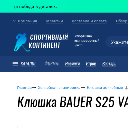
а победа в деталях.
Компания
Гарантии
Доставка и оплата
Обзор
cпортивно-
СПОРТИВНЫЙ
экипировочный
КОНТИНЕНТ
центр
КАТАЛОГ
ФОРМА:
Новинки
Игрок
Вратарь
Главная
Хоккейная экипировка
Клюшки хоккейные
Клюшка BAUER S25 V