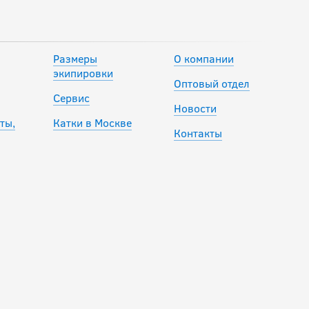
SHERWOOD
LEGEND 3 SR
Размеры
О компании
12 990
руб.
экипировки
Оптовый отдел
Сервис
Новости
ты,
Катки в Москве
Клюшка BAUER
Контакты
S23 X SERIES SR
10 990
руб.
-20 %
Клюшка BAUER
S23 VAPOR X3 GRIP
SR