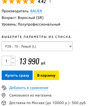
5
4.42
Производитель:
BAUER
Возраст: Взрослый (SR)
Уровень: Полупрофессиональный
-20 %
Клюшка BAUER
ВЫБЕРИТЕ ПАРАМЕТРЫ ИЗ СПИСКА
S23 VAPOR X3 GRIP
SR
11 592
руб.
13 990
руб.
14 490
руб.
Купить сразу
В корзину
-15 %
Клюшка BAUER
Добавить в сравнение
S22 NEXUS E3 GRIP
Самовывоз из магазина
SR
Доставка по Москве (до 10000 р.)- 500 руб.