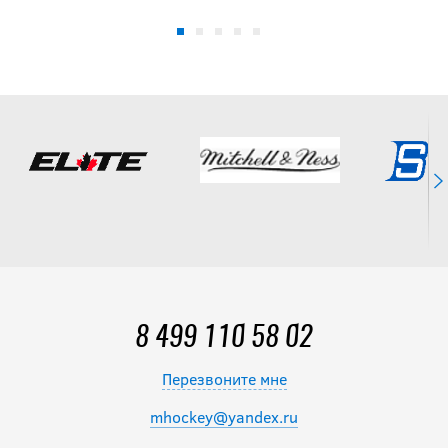
-40 %
Клюшка TRUE
CATALYST AX9
GRIP SR Long
9 594
руб.
15 990
руб.
Клюшка BAUER
S25 VAPOR FLY40
SR
8 499 110 58 02
Перезвоните мне
13 990
руб.
mhockey@yandex.ru