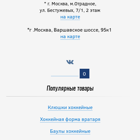
Клюшка
* г. Москва, м.Отрадное,
SHERWOOD
ул. Бестужевых, 7/1, 2 этаж
на карте
LEGEND 3 SR
*г .Москва, Варшавское шоссе, 95к1
12 990
на карте
руб.
Клюшка BAUER
S23 X SERIES SR
0
10 990
Популярные товары
руб.
Клюшки хоккейные
Хоккейная форма вратаря
Баулы хоккейные