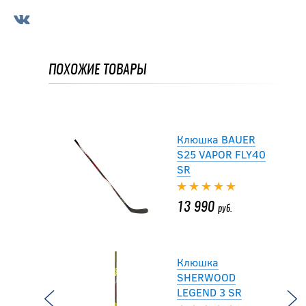
Клюшка TRUE
CATALYST AX9
GRIP SR Long
ПОХОЖИЕ ТОВАРЫ
9 594
руб.
15 990
руб.
Клюшка BAUER
S25 VAPOR FLY40
SR
13 990
руб.
Клюшка
SHERWOOD
LEGEND 3 SR