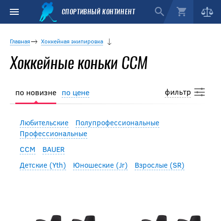
СПОРТИВНЫЙ КОНТИНЕНТ
Главная
Хоккейная экипировка
Хоккейные коньки CCM
фильтр
по новизне
по цене
Любительские
Полупрофессиональные
Профессиональные
CCM
BAUER
Детские (Yth)
Юношеские (Jr)
Взрослые (SR)