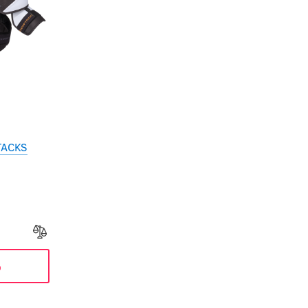
TACKS
ь