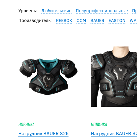
Уровень:
Любительские
Полупрофессиональные
П
Производитель:
REEBOK
CCM
BAUER
EASTON
WA
НОВИНКА
НОВИНКА
Нагрудник BAUER S26
Нагрудник BAUER S