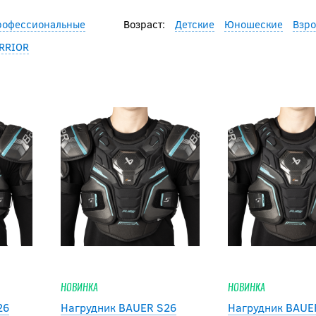
рофессиональные
Возраст:
Детские
Юношеские
Взр
RRIOR
НОВИНКА
НОВИНКА
26
Нагрудник BAUER S26
Нагрудник BAUE