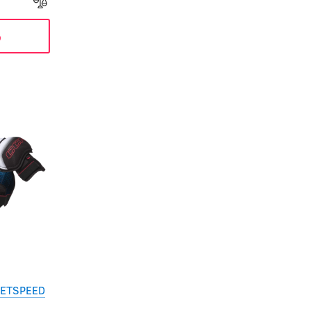
ь
JETSPEED