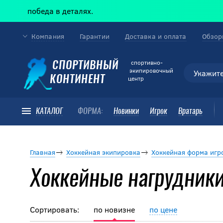
 в деталях.
Компания
Гарантии
Доставка и оплата
Обзор
cпортивно-
СПОРТИВНЫЙ
экипировочный
КОНТИНЕНТ
центр
КАТАЛОГ
ФОРМА:
Новинки
Игрок
Вратарь
Главная
Хоккейная экипировка
Хоккейная форма игр
Хоккейные нагрудник
Сортировать:
по новизне
по цене