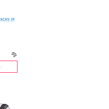
TACKS XF
ь