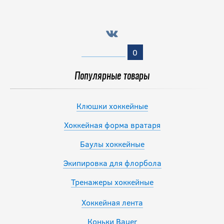
-15 %
Нагрудник BAUER
S23 SUPREME
0
MACH SR
Популярные товары
20 816.50
руб.
24 490
Клюшки хоккейные
руб.
Хоккейная форма вратаря
Баулы хоккейные
Экипировка для флорбола
Тренажеры хоккейные
Хоккейная лента
Коньки Bauer