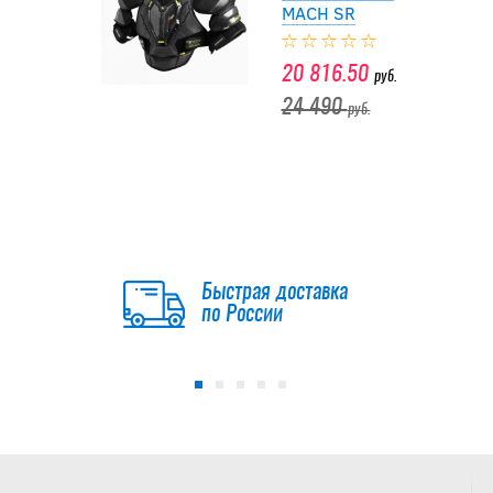
MACH SR
20 816.50
руб.
24 490
руб.
-15 %
Нагрудник BAUER
S23 SUPREME
M5PRO SR
Быстрая доставка
16 991.50
по России
руб.
19 990
руб.
-25 %
Нагрудник BAUER
S22 VAPOR 3X PRO
SR