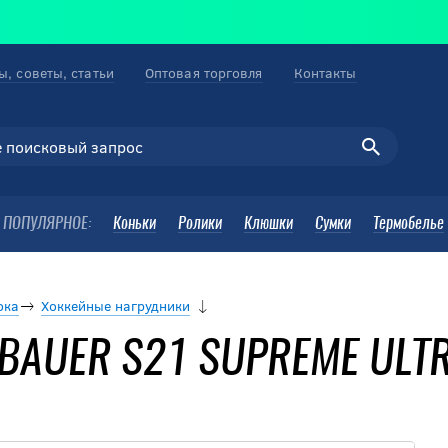
ы, советы, статьи
Оптовая торговля
Контакты
ПОПУЛЯРНОЕ:
Коньки
Ролики
Клюшки
Сумки
Термобелье
ока
Хоккейные нагрудники
 BAUER S21 SUPREME ULT