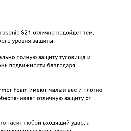
asonic S21 отлично подойдет тем,
кого уровня защиты.
ально полную защиту туловища и
вень подвижности благодаря
rmor Foam имеют малый вес и плотно
обеспечивает отличную защиту от
но гасит любой входящий удар, а
 движений грудной клетки.