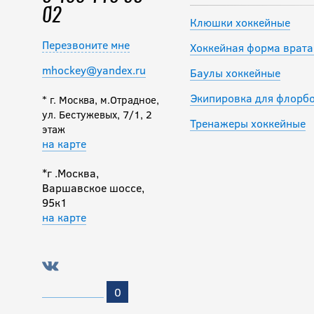
02
Клюшки хоккейные
Перезвоните мне
Хоккейная форма врата
mhockey@yandex.ru
Баулы хоккейные
Экипировка для флорб
* г. Москва, м.Отрадное,
ул. Бестужевых, 7/1, 2
Тренажеры хоккейные
этаж
на карте
*г .Москва,
Варшавское шоссе,
95к1
на карте
0