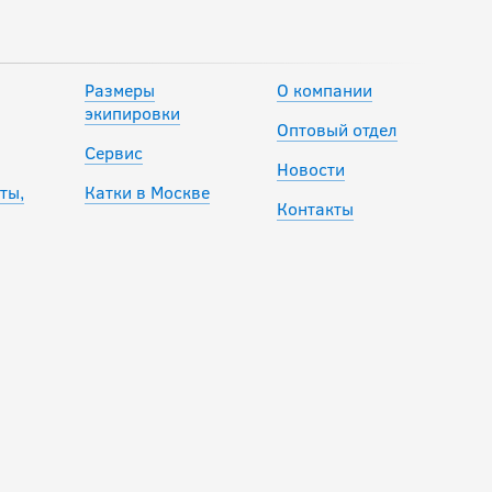
13 490
руб.
Размеры
О компании
экипировки
Налокотники
Оптовый отдел
BAUER S25 VAPOR
Сервис
Новости
FLYPRO SR
ты,
Катки в Москве
Контакты
13 490
руб.
Налокотники CCM
JETSPEED FT8 PRO
SR
17 390
руб.