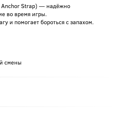
t Anchor Strap) — надёжно
е во время игры.
у и помогает бороться с запахом.
я
ей смены