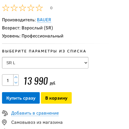
0
Производитель:
BAUER
Возраст: Взрослый (SR)
Уровень: Профессиональный
ВЫБЕРИТЕ ПАРАМЕТРЫ ИЗ СПИСКА
Налокотники CCM
JETSPEED FT8 PRO
SR
13 990
руб.
17 390
руб.
Купить сразу
В корзину
Добавить в сравнение
-20 %
Самовывоз из магазина
Налокотники CCM
JS FT6 PRO SR