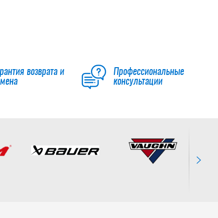
Налокотники CCM
JS FT6 PRO SR
13 592
руб.
16 990
руб.
рантия возврата и
Профессиональные
бмена
консультации
-20 %
Налокотники CCM
JS FT6 SR
10 392
руб.
12 990
руб.
Налокотники CCM
JETSPEED FT8 SR