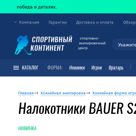
победа в деталях.
Компания
Гарантии
Доставка и оплата
Обзор
cпортивно-
СПОРТИВНЫЙ
экипировочный
КОНТИНЕНТ
центр
КАТАЛОГ
ФОРМА:
Новинки
Игрок
Вратарь
Главная
Хоккейная экипировка
Хоккейная форма игр
Налокотники BAUER S
НОВИНКА