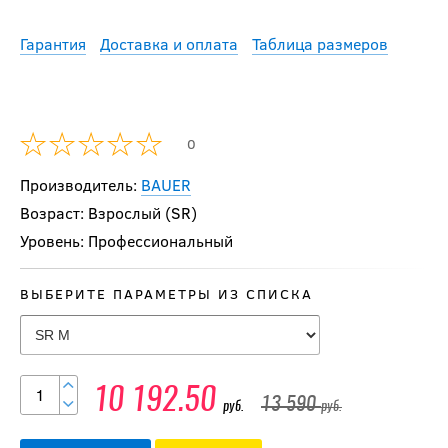
Гарантия
Доставка и оплата
Таблица размеров
0
Производитель:
BAUER
Возраст: Взрослый (SR)
Уровень: Профессиональный
ВЫБЕРИТЕ ПАРАМЕТРЫ ИЗ СПИСКА
-20 %
Налокотники CCM
JS FT6 SR
10 192.50
10 392
руб.
13 590
руб.
руб.
12 990
руб.