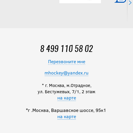
12 490
руб.
Налокотники CCM
JETSPEED FT8 SR
8 499 110 58 02
13 490
руб.
Перезвоните мне
mhockey@yandex.ru
Налокотники
* г. Москва, м.Отрадное,
BAUER S25 VAPOR
ул. Бестужевых, 7/1, 2 этаж
FLYPRO SR
на карте
*г .Москва, Варшавское шоссе, 95к1
13 490
руб.
на карте
-20 %