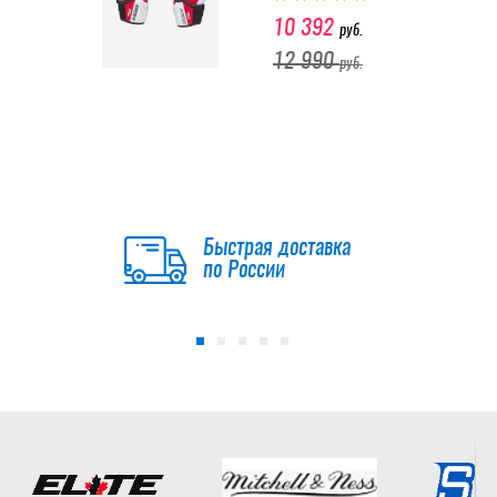
10 392
руб.
12 990
руб.
Налокотники
SHERWOOD CODE
Encrypt 2 SR
10 990
Быстрая доставка
руб.
по России
-15 %
Налокотники
BAUER S23
SUPREME M5PRO
SR
10 616.50
руб.