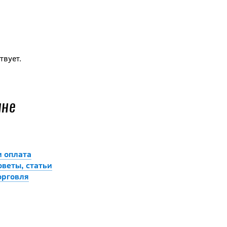
твует.
ине
и оплата
оветы, статьи
орговля