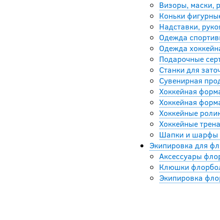
Визоры, маски, 
Коньки фигурные
Надставки, руко
Одежда спортивн
Одежда хоккейна
Подарочные сер
Станки для зато
Сувенирная прод
Хоккейная форма
Хоккейная форма
Хоккейные ролик
Хоккейные трен
Шапки и шарфы 
Экипировка для фл
Аксессуары фло
Клюшки флорбол
Экипировка фло