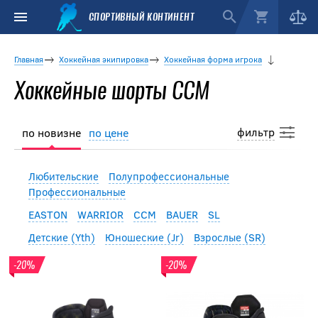
СПОРТИВНЫЙ КОНТИНЕНТ
Главная
Хоккейная экипировка
Хоккейная форма игрока
Хоккейные шорты CCM
фильтр
по новизне
по цене
Любительские
Полупрофессиональные
Профессиональные
EASTON
WARRIOR
CCM
BAUER
SL
Детские (Yth)
Юношеские (Jr)
Взрослые (SR)
-20%
-20%