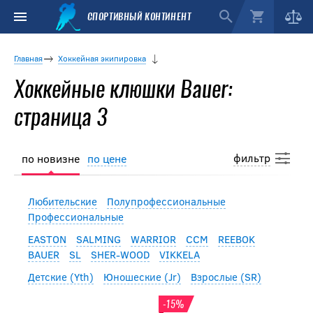
СПОРТИВНЫЙ КОНТИНЕНТ
Главная
Хоккейная экипировка
Хоккейные клюшки Bauer:
страница 3
фильтр
по новизне
по цене
Любительские
Полупрофессиональные
Профессиональные
EASTON
SALMING
WARRIOR
CCM
REEBOK
BAUER
SL
SHER-WOOD
VIKKELA
Детские (Yth)
Юношеские (Jr)
Взрослые (SR)
-15%