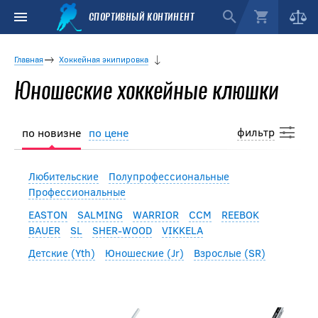
СПОРТИВНЫЙ КОНТИНЕНТ
Главная
Хоккейная экипировка
Юношеские хоккейные клюшки
фильтр
по новизне
по цене
Любительские
Полупрофессиональные
Профессиональные
EASTON
SALMING
WARRIOR
CCM
REEBOK
BAUER
SL
SHER-WOOD
VIKKELA
Детские (Yth)
Юношеские (Jr)
Взрослые (SR)