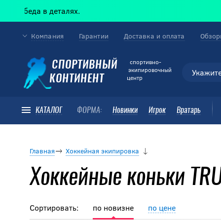
в деталях.
Компания
Гарантии
Доставка и оплата
Обзор
cпортивно-
СПОРТИВНЫЙ
экипировочный
КОНТИНЕНТ
центр
КАТАЛОГ
ФОРМА:
Новинки
Игрок
Вратарь
Главная
Хоккейная экипировка
Хоккейные коньки TR
Сортировать:
по новизне
по цене