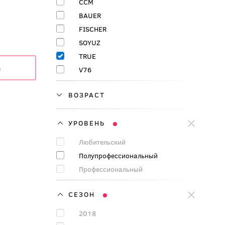
CCM
BAUER
FISСHER
SOYUZ
TRUE
ь
V76
ВОЗРАСТ
УРОВЕНЬ
Любительский
Полупрофессиональный
Профессиональный
СЕЗОН
2018