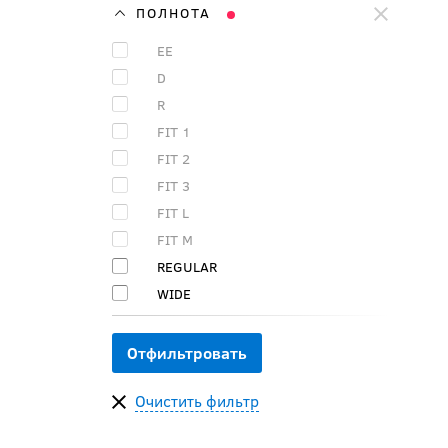
ПОЛНОТА
EE
D
R
FIT 1
FIT 2
FIT 3
FIT L
FIT M
REGULAR
WIDE
Очистить фильтр