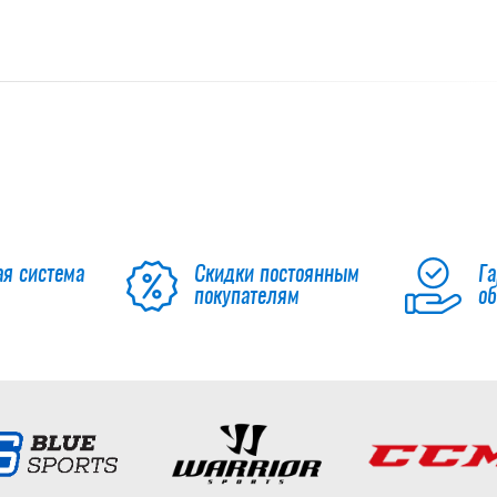
ая система
Скидки постоянным
Га
покупателям
о