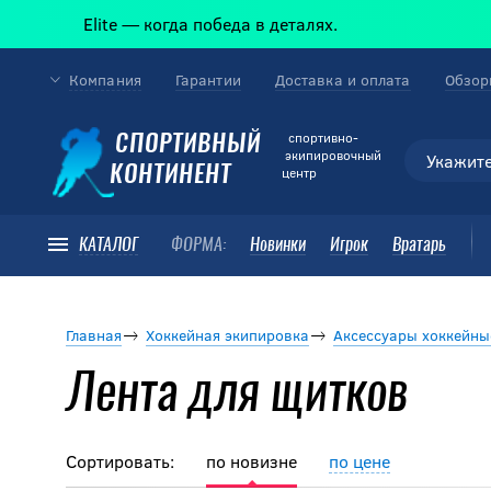
Elite — когда победа в деталях.
Компания
Гарантии
Доставка и оплата
Обзор
cпортивно-
СПОРТИВНЫЙ
экипировочный
КОНТИНЕНТ
центр
КАТАЛОГ
ФОРМА:
Новинки
Игрок
Вратарь
Главная
Хоккейная экипировка
Аксессуары хоккейны
Лента для щитков
Сортировать:
по новизне
по цене