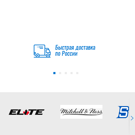
-15 %
Нагрудник BAUER
S23 SUPREME
MACH SR
Быстрая доставка
20 816.50
по России
руб.
24 490
руб.
-15 %
Нагрудник BAUER
S23 SUPREME
M5PRO SR
16 991.50
руб.
19 990
руб.