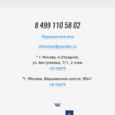
Нагрудник CCM
TACKS XF SR
8 499 110 58 02
19 990
руб.
Перезвоните мне
mhockey@yandex.ru
* г. Москва, м.Отрадное,
Нагрудник CCM
ул. Бестужевых, 7/1, 2 этаж
TACKS XR SR
на карте
*г .Москва, Варшавское шоссе, 95к1
21 340
руб.
на карте
Нагрудник CCM
TACKS XR PRO SR
0