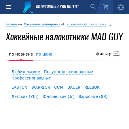
СПОРТИВНЫЙ КОНТИНЕНТ
Главная
Хоккейная экипировка
Хоккейная форма игрока
Хоккейные налокотники MAD GUY
фильтр
по новизне
по цене
Любительские
Полупрофессиональные
Профессиональные
EASTON
WARRIOR
CCM
BAUER
REEBOK
Детские (Yth)
Юношеские (Jr)
Взрослые (SR)