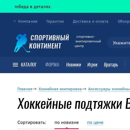
 победа в деталях.
Компания
Гарантии
Доставка и оплата
Обзор
cпортивно-
СПОРТИВНЫЙ
экипировочный
КОНТИНЕНТ
центр
КАТАЛОГ
ФОРМА:
Новинки
Игрок
Вратарь
Главная
Хоккейная экипировка
Аксессуары хоккейны
Хоккейные подтяжки 
Сортировать:
по новизне
по цене