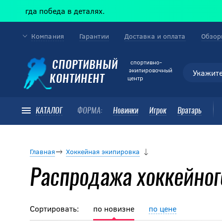
гда победа в деталях.
Компания
Гарантии
Доставка и оплата
Обзор
cпортивно-
СПОРТИВНЫЙ
экипировочный
КОНТИНЕНТ
центр
КАТАЛОГ
ФОРМА:
Новинки
Игрок
Вратарь
Главная
Хоккейная экипировка
Распродажа хоккейног
Сортировать:
по новизне
по цене