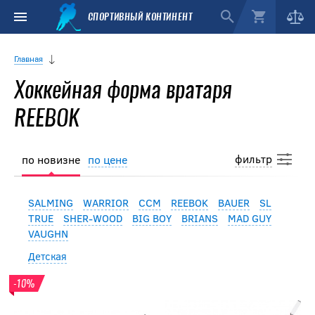
СПОРТИВНЫЙ КОНТИНЕНТ
Главная
Хоккейная форма вратаря
REEBOK
фильтр
по новизне
по цене
SALMING
WARRIOR
CCM
REEBOK
BAUER
SL
TRUE
SHER-WOOD
BIG BOY
BRIANS
MAD GUY
VAUGHN
Детская
-10%