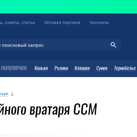
ы, советы, статьи
Оптовая торговля
Контакты
ПОПУЛЯРНОЕ:
Коньки
Ролики
Клюшки
Сумки
Термобелье
таря
ейного вратаря CCM