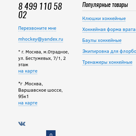
Популярные товары
8 499 110 58
02
Клюшки хоккейные
Перезвоните мне
Хоккейная форма врата
mhockey@yandex.ru
Баулы хоккейные
Экипировка для флорб
* г. Москва, м.Отрадное,
ул. Бестужевых, 7/1, 2
Тренажеры хоккейные
этаж
на карте
*г .Москва,
Варшавское шоссе,
95к1
на карте
0