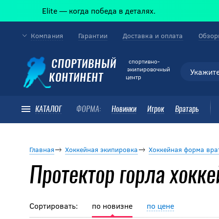
Elite — когда победа в деталях.
Компания
Гарантии
Доставка и оплата
Обзор
cпортивно-
СПОРТИВНЫЙ
экипировочный
КОНТИНЕНТ
центр
КАТАЛОГ
ФОРМА:
Новинки
Игрок
Вратарь
Главная
Хоккейная экипировка
Хоккейная форма вра
Протектор горла хокк
Сортировать:
по новизне
по цене