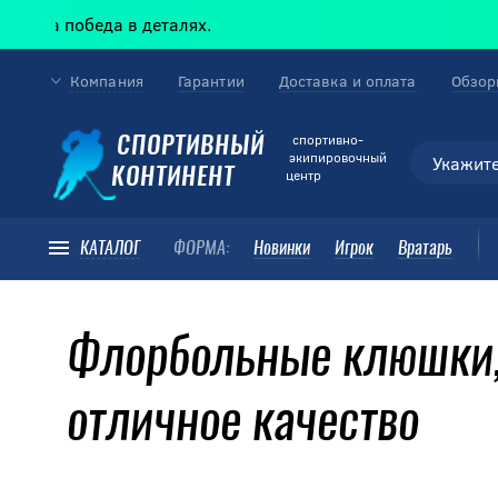
гда победа в деталях.
Компания
Гарантии
Доставка и оплата
Обзор
cпортивно-
СПОРТИВНЫЙ
экипировочный
КОНТИНЕНТ
центр
КАТАЛОГ
ФОРМА:
Новинки
Игрок
Вратарь
Флорбольные клюшки,
отличное качество