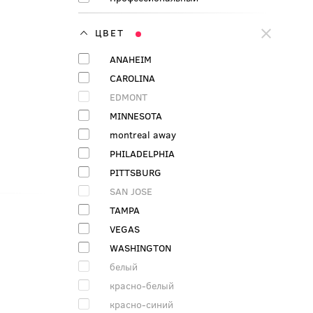
ЦВЕТ
ANAHEIM
CAROLINA
EDMONT
MINNESOTA
montreal away
PHILADELPHIA
PITTSBURG
SAN JOSE
TAMPA
VEGAS
WASHINGTON
белый
красно-белый
красно-синий