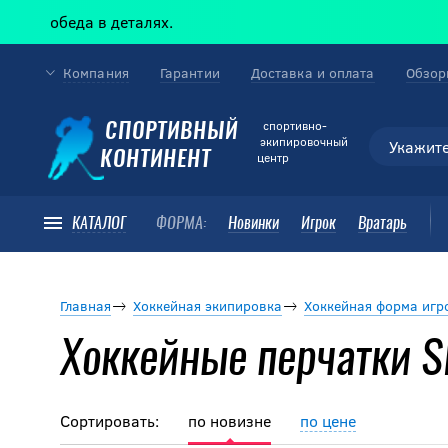
еда в деталях.
Компания
Гарантии
Доставка и оплата
Обзор
cпортивно-
СПОРТИВНЫЙ
экипировочный
КОНТИНЕНТ
центр
КАТАЛОГ
ФОРМА:
Новинки
Игрок
Вратарь
Главная
Хоккейная экипировка
Хоккейная форма игр
Хоккейные перчатки
Сортировать:
по новизне
по цене