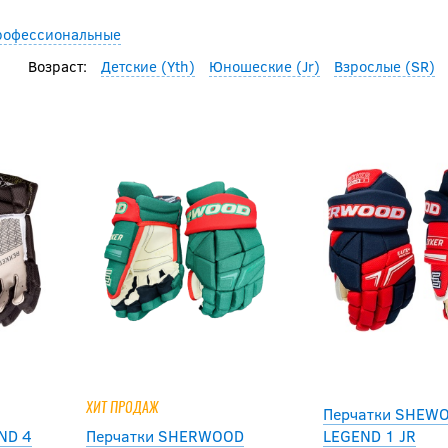
рофессиональные
Возраст:
Детские (Yth)
Юношеские (Jr)
Взрослые (SR)
ХИТ ПРОДАЖ
Перчатки SHEW
ND 4
Перчатки SHERWOOD
LEGEND 1 JR