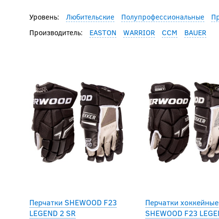
Уровень:
Любительские
Полупрофессиональные
П
Производитель:
EASTON
WARRIOR
CCM
BAUER
Перчатки SHEWOOD F23
Перчатки хоккейные
LEGEND 2 SR
SHEWOOD F23 LEGE