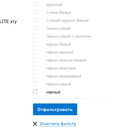
красный
т.сине-белые
т.синий красно-белый
LITE эту
темно-синий
темно-синий с золотом
черно-белый
черно-желтый
черно-красно-белый
черно-красный
черно-оранжевый
черно-серый
черный
Очистить фильтр