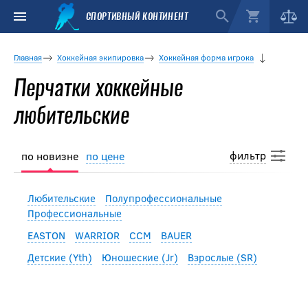
СПОРТИВНЫЙ КОНТИНЕНТ
Главная
Хоккейная экипировка
Хоккейная форма игрока
Перчатки хоккейные
любительские
фильтр
по новизне
по цене
Любительские
Полупрофессиональные
Профессиональные
EASTON
WARRIOR
CCM
BAUER
Детские (Yth)
Юношеские (Jr)
Взрослые (SR)