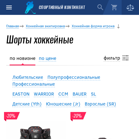
СПОРТИВНЫЙ КОНТИНЕНТ
Главная
Хоккейная экипировка
Хоккейная форма игрока
Шорты хоккейные
фильтр
по новизне
по цене
Любительские
Полупрофессиональные
Профессиональные
EASTON
WARRIOR
CCM
BAUER
SL
Детские (Yth)
Юношеские (Jr)
Взрослые (SR)
-20%
-20%